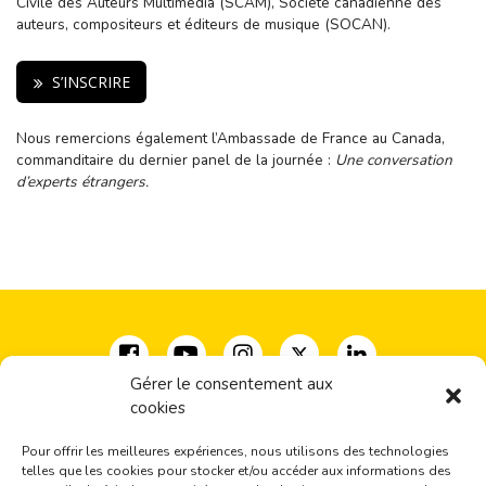
Civile des Auteurs Multimédia (SCAM), Société canadienne des
auteurs, compositeurs et éditeurs de musique (SOCAN).
S’INSCRIRE
Nous remercions également l’Ambassade de France au Canada,
commanditaire du dernier panel de la journée :
Une conversation
d’experts étrangers.
Gérer le consentement aux
cookies
Coalition pour la diversité des expressions culturelles
33, rue Milton, bureau 500
Pour offrir les meilleures expériences, nous utilisons des technologies
Montréal, QC H2X 1V1
telles que les cookies pour stocker et/ou accéder aux informations des