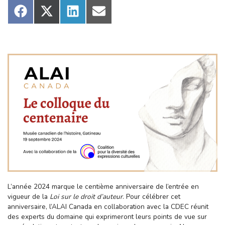
Share
Share
Share
Share
on
on
on
on
Facebook
X
LinkedIn
Email
(Twitter)
L’année 2024 marque le centième anniversaire de l’entrée en
vigueur de la
Loi sur le droit d’auteur
. Pour célébrer cet
anniversaire, l’ALAI Canada en collaboration avec la CDEC réunit
des experts du domaine qui exprimeront leurs points de vue sur