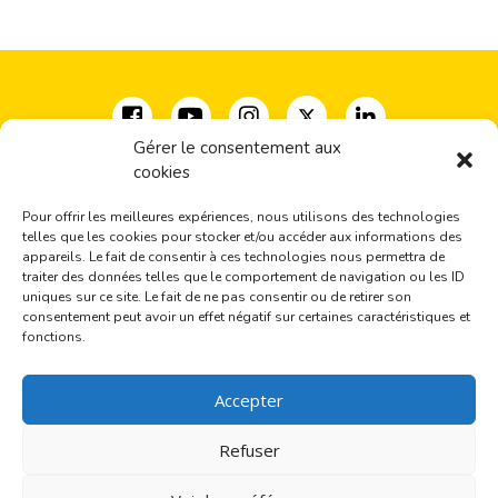
Gérer le consentement aux
cookies
Coalition pour la diversité des expressions culturelles
33, rue Milton, bureau 500
Pour offrir les meilleures expériences, nous utilisons des technologies
Montréal, QC H2X 1V1
telles que les cookies pour stocker et/ou accéder aux informations des
(+1) 514-277-2666
appareils. Le fait de consentir à ces technologies nous permettra de
traiter des données telles que le comportement de navigation ou les ID
coalition@cdec-cdce.org
uniques sur ce site. Le fait de ne pas consentir ou de retirer son
consentement peut avoir un effet négatif sur certaines caractéristiques et
Inscrivez-vous à nos actualités
fonctions.
Accepter
J'autorise la CDEC à enregistrer mon adresse courriel.
Pour plus d’information, lire la
Politique de confidentialité
.
Refuser