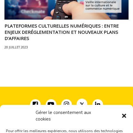
PLATEFORMES CULTURELLES NUMÉRIQUES : ENTRE
ENJEUX DERÉGLEMENTATION ET NOUVEAUX PLANS
D’AFFAIRES
20 JUILLET 2023
Gérer le consentement aux
cookies
Coalition pour la diversité des expressions culturelles
33, rue Milton, bureau 500
Pour offrir les meilleures expériences, nous utilisons des technologies
Montréal, QC H2X 1V1