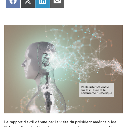
Share
Share
Share
Share
on
on
on
on
Facebook
X
LinkedIn
Email
(Twitter)
Le rapport d’avril débute par la visite du président américain Joe