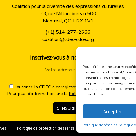
Coalition pour la diversité des expressions culturelles
33, rue Milton, bureau 500
Montréal, QC H2X 1V1
(+1) 514-277-2666
coalition@cdec-cdce.org
Inscrivez-vous à nos actualités
Pour offrir les meilleures expér
cookies pour stocker et/ou accé
consentir à ces technologies no
comportement de navigation ou l
J'autorise la CDEC à enregistrer mon adresse courriel.
ou de retirer son consentement p
Pour plus d’information, lire la
Politique de confidentialité
.
et fonctions.
Accepter
Alternative:
Politique de témoins
Politique 
réservés
Politique de protection des renseignements personnels et politique d