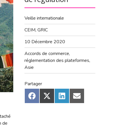
Veille internationale
CEIM, GRIC
10 Décembre 2020
Accords de commerce,
réglementation des plateformes,
Asie
Partager
Share
Share
Share
Share
on
on
on
on
Facebook
X
LinkedIn
Email
(Twitter)
ttaché
n de