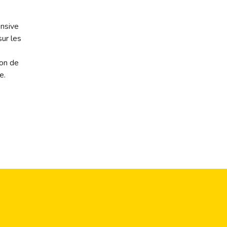
ensive
sur les
ion de
e.