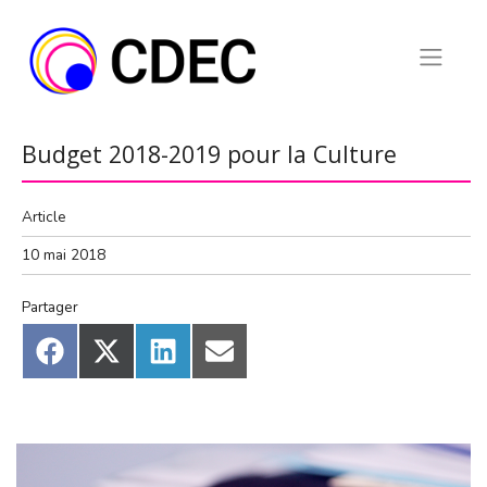
Skip
to
content
Budget 2018-2019 pour la Culture
Article
10 mai 2018
Partager
Share
Share
Share
Share
on
on
on
on
Facebook
X
LinkedIn
Email
(Twitter)