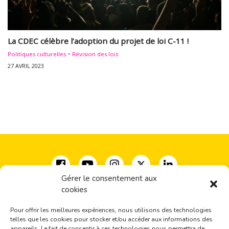
La CDEC célèbre l’adoption du projet de loi C-11 !
Politiques culturelles
Révision des lois
27 AVRIL 2023
Gérer le consentement aux
cookies
Coalition pour la diversité des expressions culturelles
33, rue Milton, bureau 500
Pour offrir les meilleures expériences, nous utilisons des technologies
Montréal, QC H2X 1V1
telles que les cookies pour stocker et/ou accéder aux informations des
(+1) 514-277-2666
appareils. Le fait de consentir à ces technologies nous permettra de