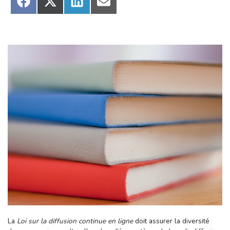
Share
Share
Share
Share
on
on
on
on
Facebook
X
LinkedIn
Email
(Twitter)
La
Loi sur la diffusion continue en ligne
doit assurer la diversité