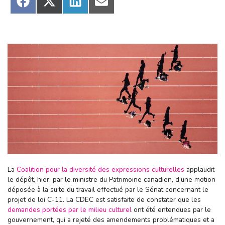
Share
Share
Share
Share
on
on
on
on
Facebook
X
LinkedIn
Email
(Twitter)
La
Coalition pour la diversité des expressions culturelles
applaudit
le dépôt, hier, par le ministre du Patrimoine canadien, d’une motion
déposée à la suite du travail effectué par le Sénat concernant le
projet de loi C-11. La CDEC est satisfaite de constater que les
demandes portées par le milieu culturel
ont été entendues par le
gouvernement, qui a rejeté des amendements problématiques et a