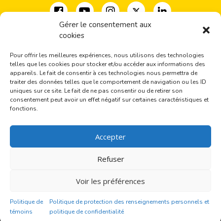
Gérer le consentement aux
cookies
Coalition pour la diversité des expressions culturelles
33, rue Milton, bureau 500
Pour offrir les meilleures expériences, nous utilisons des technologies
Montréal, QC H2X 1V1
telles que les cookies pour stocker et/ou accéder aux informations des
(+1) 514-277-2666
appareils. Le fait de consentir à ces technologies nous permettra de
traiter des données telles que le comportement de navigation ou les ID
coalition@cdec-cdce.org
uniques sur ce site. Le fait de ne pas consentir ou de retirer son
consentement peut avoir un effet négatif sur certaines caractéristiques et
Inscrivez-vous à nos actualités
fonctions.
Accepter
J'autorise la CDEC à enregistrer mon adresse courriel.
Pour plus d’information, lire la
Politique de confidentialité
.
Refuser
Voir les préférences
Alternative:
Politique de
Politique de protection des renseignements personnels et
© 2026 CDEC | Tous droits réservés
Politique de protection des renseignements
témoins
politique de confidentialité
personnels et politique de confidentialité
Connexion