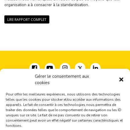
organisation a à consacrer à la standardisation.
LIRE RAPPORT COMPLET
Gérer le consentement aux
cookies
Coalition pour la diversité des expressions culturelles
33, rue Milton, bureau 500
Pour offrir les meilleures expériences, nous utilisons des technologies
Montréal, QC H2X 1V1
telles que les cookies pour stocker et/ou accéder aux informations des
(+1) 514-277-2666
appareils. Le fait de consentir à ces technologies nous permettra de
traiter des données telles que le comportement de navigation ou les ID
coalition@cdec-cdce.org
uniques sur ce site. Le fait de ne pas consentir ou de retirer son
consentement peut avoir un effet négatif sur certaines caractéristiques et
Inscrivez-vous à nos actualités
fonctions.