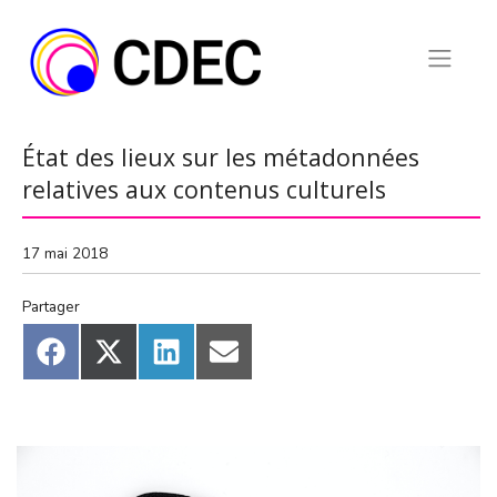
Skip
to
content
État des lieux sur les métadonnées
relatives aux contenus culturels
17 mai 2018
Partager
Share
Share
Share
Share
on
on
on
on
Facebook
X
LinkedIn
Email
(Twitter)